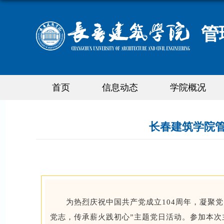
管
首页
信息动态
学院概况
长春建筑学院管
为热烈庆祝中国共产党成立104周年，凝聚党
党志，传承薪火践初心”主题党日活动。参加本