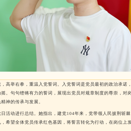
旗，高举右拳，重温入党誓词。
入党誓词是党员最初的政治承诺
动摇。句句铿锵有力的誓词，展现出党员对规章制度的尊崇，对
色精神的传承与发展。
日活动进行总结。她指出，建党104年来，党带领人民披荆斩
礼，希望全体党员传承红色基因，将誓言转化为行动，在岗位上