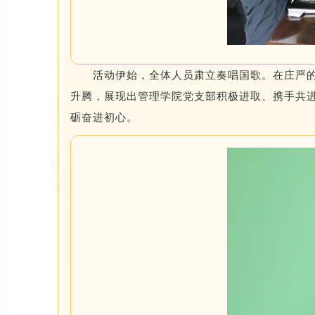
活动伊始，全体人员肃立奏唱国歌。在庄严
升腾，展现出管理学院党支部积极进取、携手共
砺奋进初心。