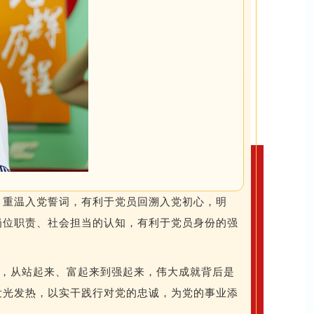
，重温入党誓词，有利于党员回溯入党初心，明
岗位职责、社会担当的认知，有利于党员身份的强
棘，从站起来、富起来到强起来，伟大成就背后是
发光发热，以实干践行对党的忠诚，为党的事业添